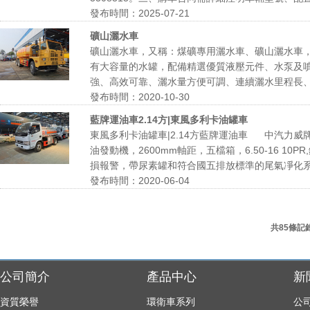
發布時間：2025-07-21
礦山灑水車
礦山灑水車，又稱：煤礦專用灑水車、礦山灑水車
有大容量的水罐，配備精選優質液壓元件、水泵及
強、高效可靠、灑水量方便可調、連續灑水里程長、操
發布時間：2020-10-30
藍牌運油車2.14方|東風多利卡油罐車
東風多利卡油罐車|2.14方藍牌運油車 中汽力威
油發動機，2600mm軸距，五檔箱，6.50-16
損報警，帶尿素罐和符合國五排放標準的尾氣凈化系統
發布時間：2020-06-04
共85條記
公司簡介
產品中心
新
資質榮譽
環衛車系列
公