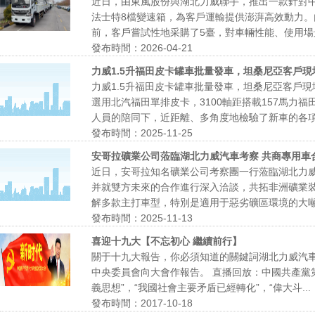
近日，由東風股份與湖北力威聯手，推出一款針對中
法士特8檔變速箱，為客戶運輸提供澎湃高效動力。
前，客戶嘗試性地采購了5臺，對車輛性能、使用場景
發布時間：2026-04-21
力威1.5升福田皮卡罐車批量發車，坦桑尼亞客戶現
力威1.5升福田皮卡罐車批量發車，坦桑尼亞客戶
選用北汽福田單排皮卡，3100軸距搭載157馬
人員的陪同下，近距離、多角度地檢驗了新車的各項性
發布時間：2025-11-25
安哥拉礦業公司蒞臨湖北力威汽車考察 共商專用車
近日，安哥拉知名礦業公司考察團一行蒞臨湖北力威
并就雙方未來的合作進行深入洽談，共拓非洲礦業
解多款主打車型，特別是適用于惡劣礦區環境的大噸位
發布時間：2025-11-13
喜迎十九大【不忘初心 繼續前行】
關于十九大報告，你必須知道的關鍵詞湖北力威汽
中央委員會向大會作報告。 直播回放：中國共產黨
義思想”，“我國社會主要矛盾已經轉化”，“偉大斗...
發布時間：2017-10-18