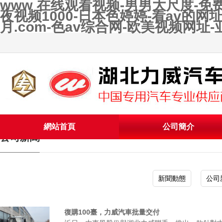
www 在线观看视频-男男大尺度-免
夜视频1000-日本色婷婷-看av的网址
月.com-色av综合网-欧美视频网
網站首頁
公司簡介
公司新聞
新聞動態
公司
復購100臺，力威汽車批量交付