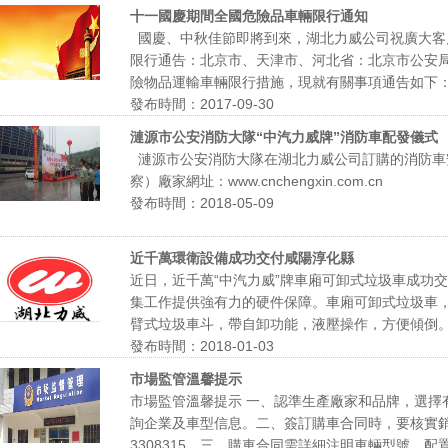
十一國慶期間全國危險品車輛限行通知
國慶、中秋佳節即將到來，湖北力威公司祝廣大客戶
限行通告：北京市、天津市、河北省：北京市公安局公
險物品運輸車輛限行措施，現就有關事項通告如下：一
發布時間：2017-09-30
漣源市公安消防大隊“中汽力威牌”消防車配發儀式
漣源市公安消防大隊在湖北力威公司訂購的消防車
察）廠家網址：www.cnchengxin.com.cn
發布時間：2018-05-09
近千萬環衛設備成功交付咸陽淳化縣
近日，近千萬“中汽力威”牌車廂可卸式垃圾車成功
集工作提供強有力的硬件保障。車廂可卸式垃圾車
臂式垃圾車斗，帶自卸功能，液壓操作，方便傾倒。該
發布時間：2018-01-03
市場監管溫馨提示
市場監管溫馨提示 一、認準生產廠家和品牌，選擇有生產
詢企業及車型信息。二、簽訂購車合同時，要核實銷
3308315。三、購車合同需詳細注明車輛型號、配置